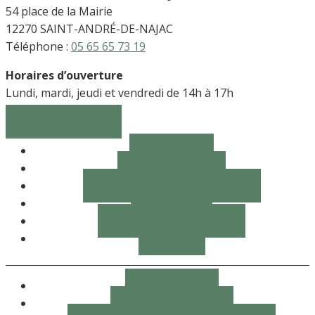
54 place de la Mairie
12270 SAINT-ANDRÉ-DE-NAJAC
Téléphone :
05 65 65 73 19
Horaires d’ouverture
Lundi, mardi, jeudi et vendredi de 14h à 17h
Contactez-nous
Découvrir
Vie municipale
Démarches, infos pratiques
Vie locale
Salles et équipements
Météo
Plan du site
Mentions légales