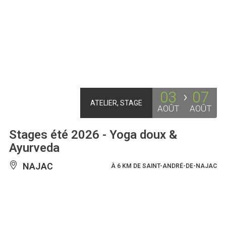
03
07
ATELIER, STAGE
AOÛT
AOÛT
Stages été 2026 - Yoga doux &
Ayurveda
NAJAC
À 6 KM DE SAINT-ANDRÉ-DE-NAJAC