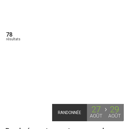
78
résultats
27
29
RANDONNÉE
AOÛT
AOÛT