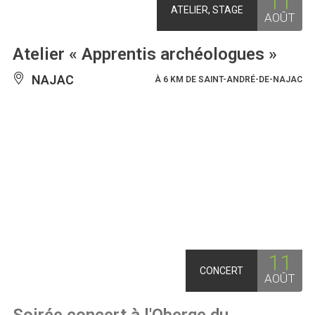
11
ATELIER, STAGE
AOÛT
Atelier « Apprentis archéologues »
NAJAC
À 6 KM DE SAINT-ANDRÉ-DE-NAJAC
11
CONCERT
AOÛT
Soirée concert à l'Oberge du