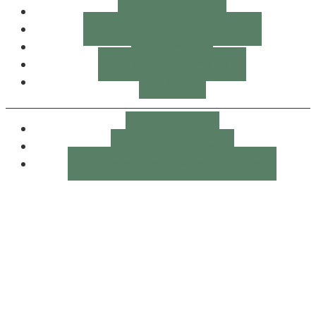
Vie municipale
Démarches, infos pratiques
Vie locale
Salles et équipements
Météo
Plan du site
Mentions légales
Données personnelles et cookies