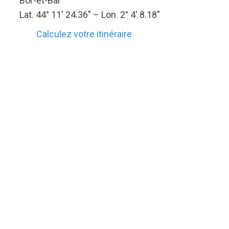
Bor-et-Bar
Lat. 44° 11′ 24.36″ – Lon. 2° 4′ 8.18″
Calculez votre itinéraire