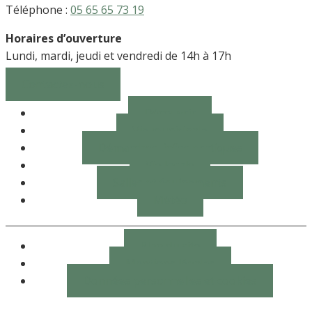
Téléphone :
05 65 65 73 19
Horaires d’ouverture
Lundi, mardi, jeudi et vendredi de 14h à 17h
Contactez-nous
Découvrir
Vie municipale
Démarches, infos pratiques
Vie locale
Salles et équipements
Météo
Plan du site
Mentions légales
Données personnelles et cookies