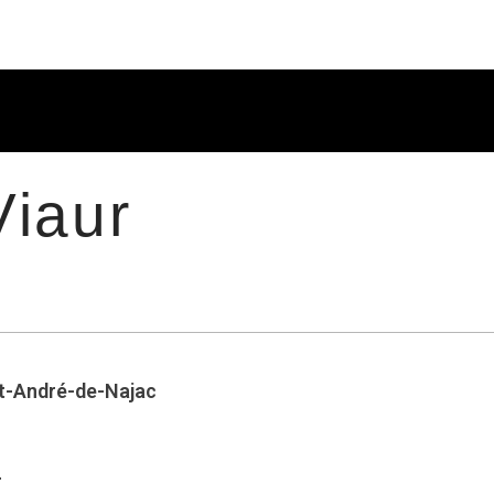
Viaur
t-André-de-Najac
r