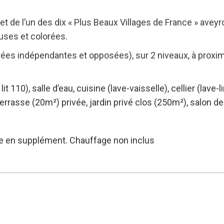
t de l’un des dix « Plus Beaux Villages de France » aveyro
uses et colorées.
rées indépendantes et opposées), sur 2 niveaux, à proximi
 lit 110), salle d’eau, cuisine (lave-vaisselle), cellier (lave
errasse (20m²) privée, jardin privé clos (250m²), salon de
te en
supplément. Chauffage non inclus