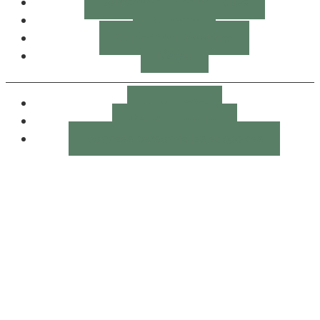
Démarches, infos pratiques
Vie locale
Salles et équipements
Météo
Plan du site
Mentions légales
Données personnelles et cookies